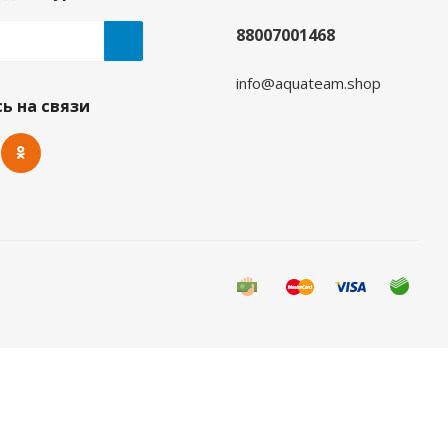
88007001468
info@aquateam.shop
та
ь на связи
 видов спорта