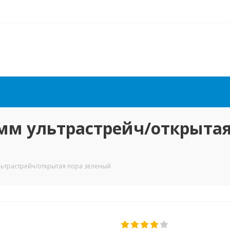
7мм ультрастрейч/открытая
льтрастрейч/открытая пора зеленый