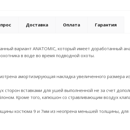
опрос
Доставка
Оплата
Гарантия
нный вариант ANATOMIC, который имеет доработанный анато
хотника в воде во время подводной охоты.
смотрена амортизирующая накладка увеличенного размера из
 сторон вставками для ушей выполненной не за счет дополн
лоном. Кроме того, капюшон со стравливающим воздух клап
олщины костюма 9 и 7мм из неопрена меньшей толщины, для