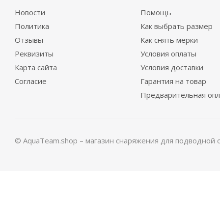
Новости
Помощь
Политика
Как выбрать размер
Отзывы
Как снять мерки
Гидрокостюм Guppy детский лайкровый
Гидр
Реквизиты
Условия оплаты
Карта сайта
Условия доставки
Достаточно
Согласие
Гарантия на товар
Предварительная опл
© AquaTeam.shop – магазин снаряжения для подводной 
Гидрокостюм Лайкровый Олива для водных видов