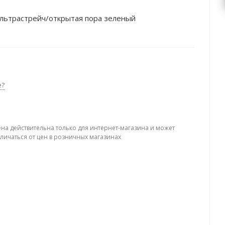
ультрастрейч/открытая пора зеленый
е?
ена действительна только для интернет-магазина и может
тличаться от цен в розничных магазинах