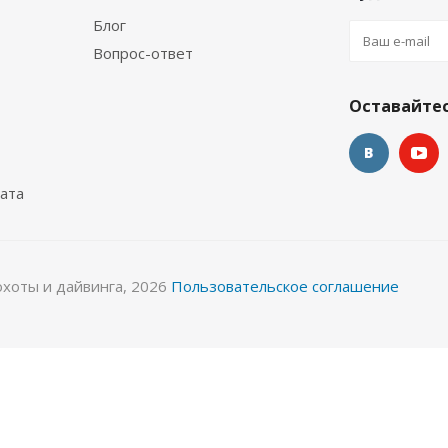
Блог
Вопрос-ответ
окостюм Лайкровый Черно-белый для водных видов спор
Оставайтес
Много
ата
охоты и дайвинга, 2026
Пользовательское соглашение
 спорта
Гидрокостюм Лайкровый Черный для водных