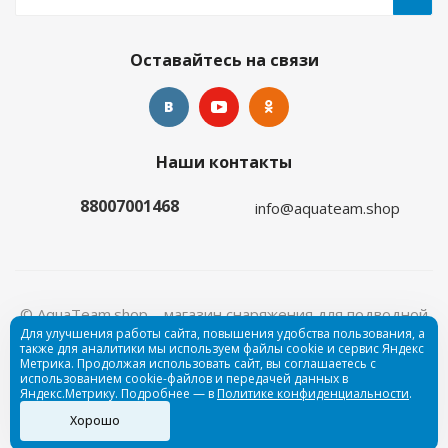
Оставайтесь на связи
Наши контакты
88007001468
info@aquateam.shop
© AquaTeam.shop – магазин снаряжения для подводной
Для улучшения работы сайта, повышения удобства пользования, а
охоты и дайвинга, 2026
Пользовательское соглашение
также для аналитики мы используем файлы cookie и сервис Яндекс
Метрика. Продолжая использовать сайт, вы соглашаетесь с
использованием cookie-файлов и передачей данных в
Яндекс.Метрику. Подробнее — в
Политике конфиденциальности
.
Хорошо