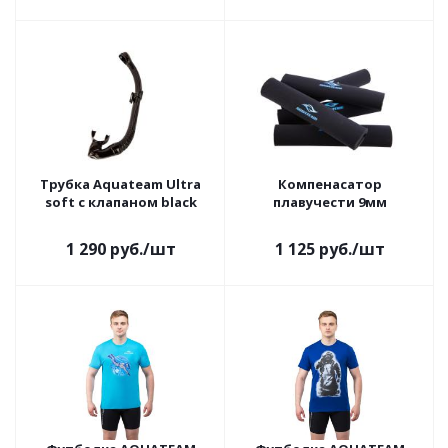
Трубка Aquateam Ultra
Компенасатор
soft с клапаном black
плавучести 9мм
1 290
руб.
/шт
1 125
руб.
/шт